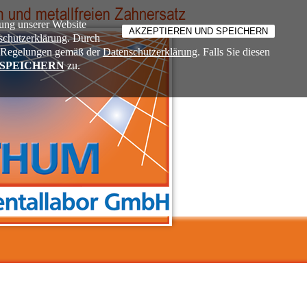
ung unserer Website
schutzerklärung
. Durch
ie Regelungen gemäß der
Datenschutzerklärung
. Falls Sie diesen
 SPEICHERN
zu.